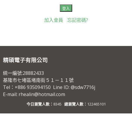
加入會員
忘記密碼?
精碩電子有限公司
統一編號:28882433
基隆市七堵區堵南街５１－１１號
Tel：+886 935094150 Line ID: @sdw7716j
E-mail: rhealin@hotmail.com
今日瀏覽人數：
8345
總瀏覽人數：
122465101