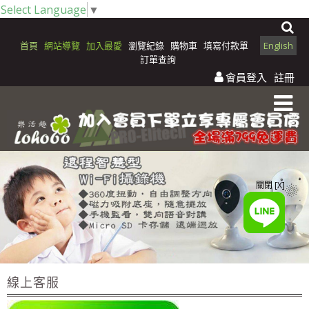
Select Language
▼
首頁
網站導覽
加入最愛
瀏覽紀錄
購物車
填寫付款單
English
訂單查詢
會員登入
註冊
關閉 [X]
線上客服