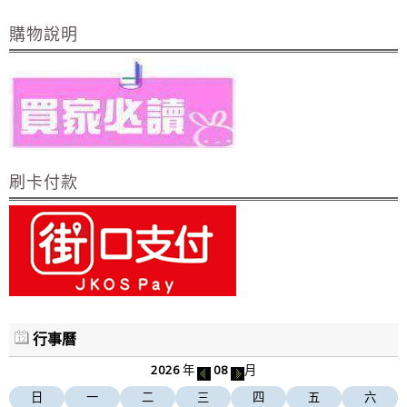
購物說明
刷卡付款
行事曆
2026
年
08
月
日
一
二
三
四
五
六