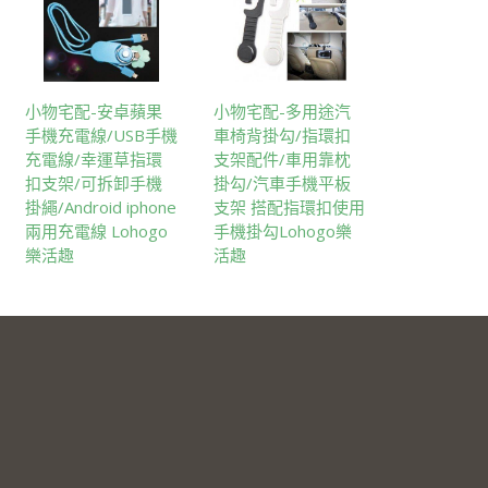
小物宅配-安卓蘋果
小物宅配-多用途汽
手機充電線/USB手機
車椅背掛勾/指環扣
充電線/幸運草指環
支架配件/車用靠枕
扣支架/可拆卸手機
掛勾/汽車手機平板
掛繩/Android iphone
支架 搭配指環扣使用
兩用充電線 Lohogo
手機掛勾Lohogo樂
樂活趣
活趣