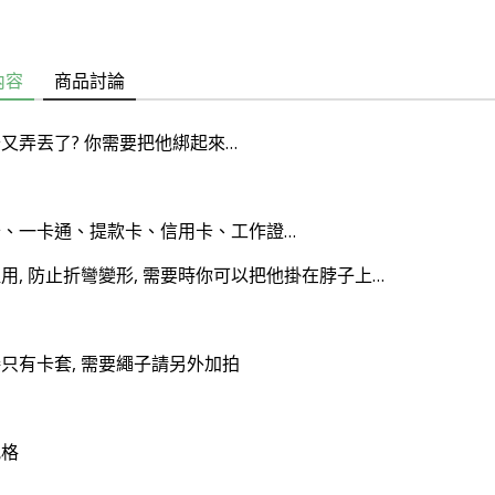
內容
商品討論
又弄丟了? 你需要把他綁起來…
卡、一卡通、提款卡、信用卡、工作證…
用, 防止折彎變形, 需要時你可以把他掛在脖子上…
只有卡套, 需要繩子請另外加拍
規格