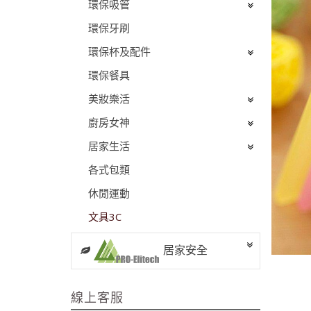
環保吸管
環保牙刷
環保杯及配件
環保餐具
美妝樂活
廚房女神
居家生活
各式包類
休閒運動
文具3C
居家安全
線上客服