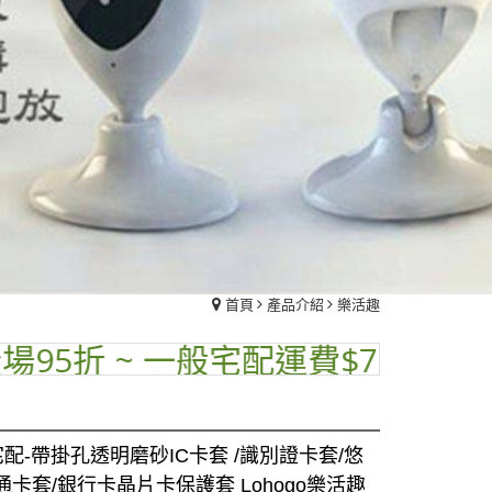
首頁
產品介紹
樂活趣
折 ~ 一般宅配運費$70 ~ 品名標示
配-帶掛孔透明磨砂IC卡套 /識別證卡套/悠
卡套/銀行卡晶片卡保護套 Lohogo樂活趣