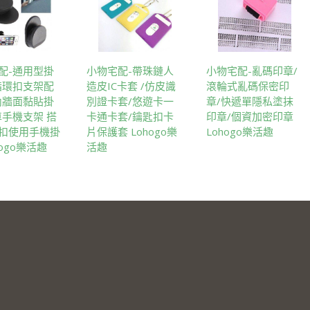
配-通用型掛
小物宅配-帶珠鏈人
小物宅配-亂碼印章/
指環扣支架配
造皮IC卡套 /仿皮識
滾輪式亂碼保密印
內牆面黏貼掛
別證卡套/悠遊卡一
章/快遞單隱私塗抹
車手機支架 搭
卡通卡套/鑰匙扣卡
印章/個資加密印章
扣使用手機掛
片保護套 Lohogo樂
Lohogo樂活趣
hogo樂活趣
活趣