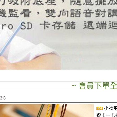
~ 會員下單全場95
3C
小物宅
遊卡一卡通