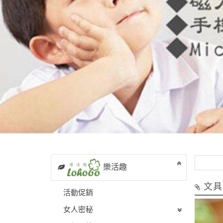
樂活趣
文具
活動促銷
女人密秘