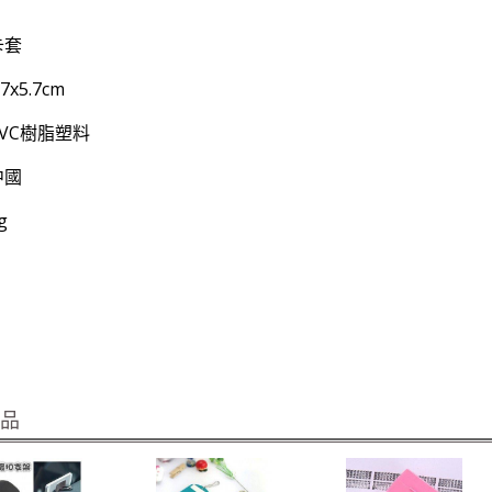
卡套
7x5.7cm
PVC樹脂塑料
中國
g
商品