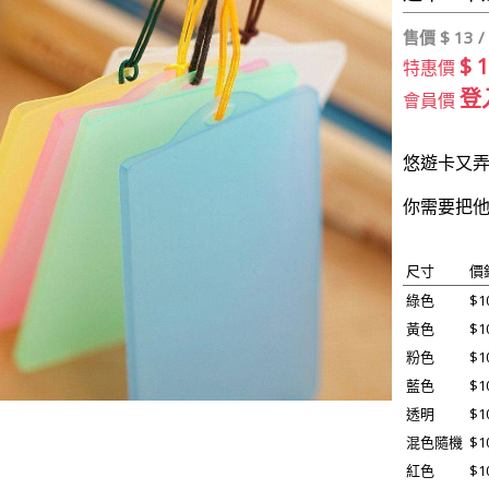
售價 $
13 /
$ 
特惠價
登
會員價
悠遊卡又弄
你需要把他
尺寸
價
綠色
$1
黃色
$1
粉色
$1
藍色
$1
透明
$1
混色隨機
$1
紅色
$1