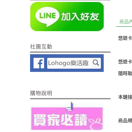
商品
悠遊卡
社團互動
悠遊
隨時取
購物說明
本鏈接
商品