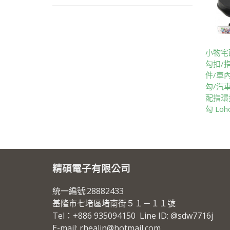
小物宅
勾扣/
件/車
勾/汽
配指環
勾 Lo
精碩電子有限公司
統一編號:28882433
基隆市七堵區堵南街５１－１１號
Tel：+886 935094150 Line ID: @sdw7716j
E-mail: rhealin@hotmail.com