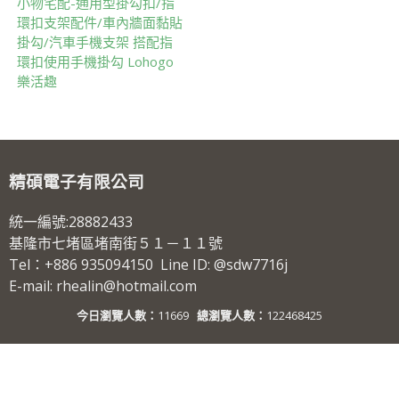
小物宅配-通用型掛勾扣/指
環扣支架配件/車內牆面黏貼
掛勾/汽車手機支架 搭配指
環扣使用手機掛勾 Lohogo
樂活趣
精碩電子有限公司
統一編號:28882433
基隆市七堵區堵南街５１－１１號
Tel：+886 935094150 Line ID: @sdw7716j
E-mail: rhealin@hotmail.com
今日瀏覽人數：
11669
總瀏覽人數：
122468425