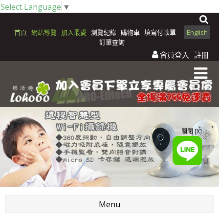
Select Language
▼
首頁
網站導覽
加入最愛
瀏覽紀錄
購物車
填寫付款單
English
訂單查詢
會員登入
註冊
關閉 [X]
Menu