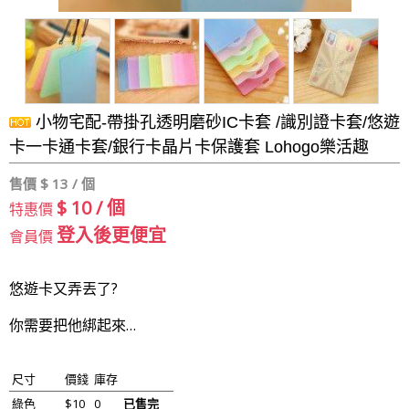
小物宅配-帶掛孔透明磨砂IC卡套 /識別證卡套/悠遊
卡一卡通卡套/銀行卡晶片卡保護套 Lohogo樂活趣
售價 $
13 / 個
$ 10 / 個
特惠價
登入後更便宜
會員價
悠遊卡又弄丟了?
你需要把他綁起來…
尺寸
價錢
庫存
綠色
$10
0
已售完