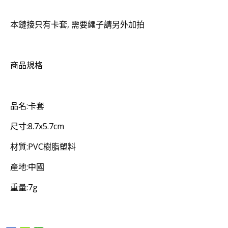
本鏈接只有卡套, 需要繩子請另外加拍
商品規格
品名:卡套
尺寸:8.7x5.7cm
材質:PVC樹脂塑料
產地:中國
重量:7g