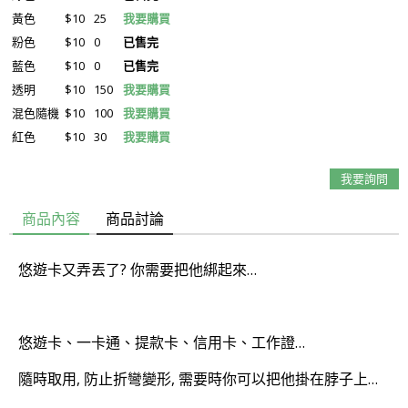
黃色
$10
25
我要購買
粉色
$10
0
已售完
藍色
$10
0
已售完
透明
$10
150
我要購買
混色隨機
$10
100
我要購買
紅色
$10
30
我要購買
我要詢問
商品內容
商品討論
悠遊卡又弄丟了? 你需要把他綁起來…
悠遊卡、一卡通、提款卡、信用卡、工作證…
隨時取用, 防止折彎變形, 需要時你可以把他掛在脖子上…