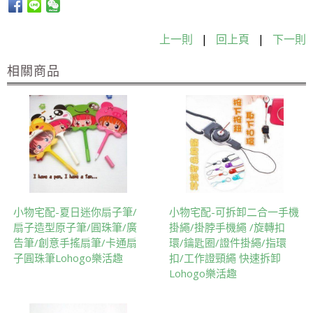
上一則
|
回上頁
|
下一則
相關商品
小物宅配-夏日迷你扇子筆/
小物宅配-可拆卸二合一手機
扇子造型原子筆/圓珠筆/廣
掛繩/掛脖手機繩 /旋轉扣
告筆/創意手搖扇筆/卡通扇
環/鑰匙圈/證件掛繩/指環
子圓珠筆Lohogo樂活趣
扣/工作證頸繩 快速拆卸
Lohogo樂活趣