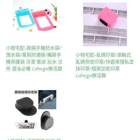
小物宅配-掛繩手機防水袋/
潛水袋/萬用防潮袋/觸屏手
小物宅配-亂碼印章/滾輪式
機保護袋 浮潛 衝浪 玩水 泛
亂碼保密印章/快遞單隱私塗
舟 游泳必備 Lohogo樂活趣
抹印章/個資加密印章
Lohogo樂活趣