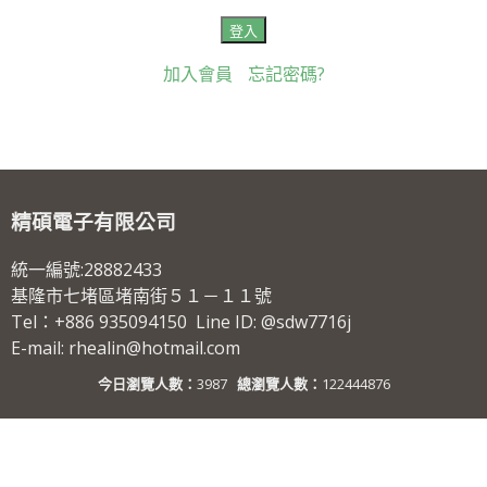
加入會員
忘記密碼?
精碩電子有限公司
統一編號:28882433
基隆市七堵區堵南街５１－１１號
Tel：+886 935094150 Line ID: @sdw7716j
E-mail: rhealin@hotmail.com
今日瀏覽人數：
3987
總瀏覽人數：
122444876