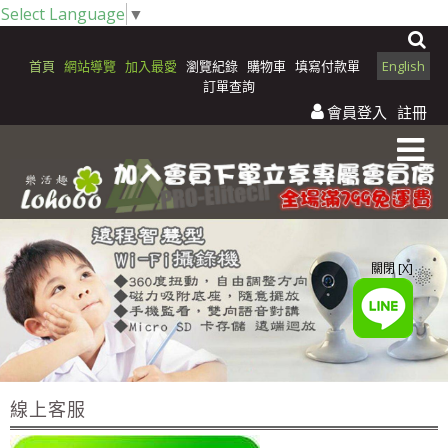
Select Language
▼
首頁
網站導覽
加入最愛
瀏覽紀錄
購物車
填寫付款單
English
訂單查詢
會員登入
註冊
關閉 [X]
線上客服