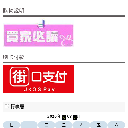
購物說明
刷卡付款
行事曆
2026
年
08
月
日
一
二
三
四
五
六