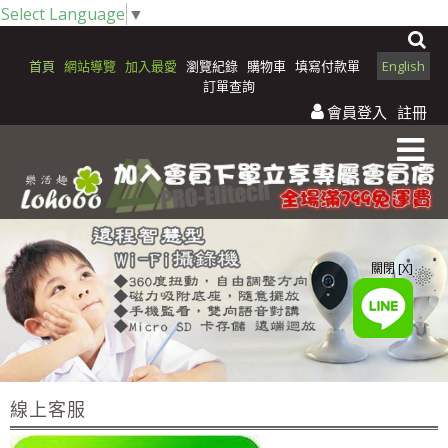
Select Language
▼
首頁
網站導覽
加入最愛
瀏覽紀錄
購物車
填寫付款單
English
訂單查詢
會員登入
註冊
關閉 [X]
線上客服