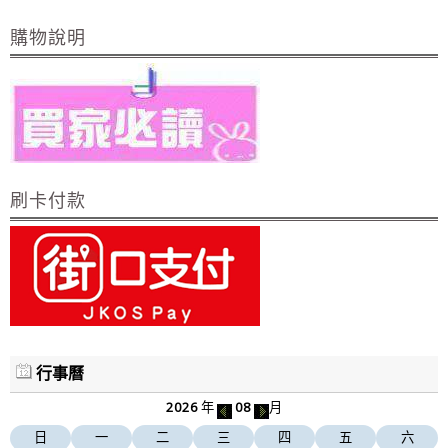
購物說明
刷卡付款
行事曆
2026
年
08
月
日
一
二
三
四
五
六