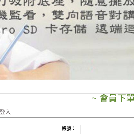
~ 會員下單全場
登入
帳號：