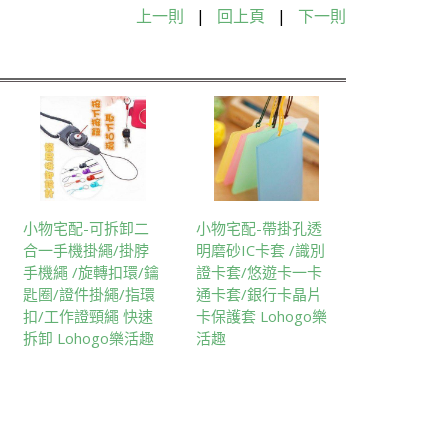
上一則
|
回上頁
|
下一則
小物宅配-可拆卸二
小物宅配-帶掛孔透
合一手機掛繩/掛脖
明磨砂IC卡套 /識別
手機繩 /旋轉扣環/鑰
證卡套/悠遊卡一卡
匙圈/證件掛繩/指環
通卡套/銀行卡晶片
扣/工作證頸繩 快速
卡保護套 Lohogo樂
拆卸 Lohogo樂活趣
活趣