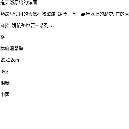
營造天然原始的氛圍
類最早使用的天然植物纖維, 距今已有一萬年以上的歷史, 它的天然
麻控, 滑鼠墊也要一系列…
規格
：棉麻滑鼠墊
0x22cm
39g
：棉麻
：中國