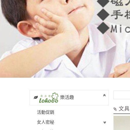
樂活趣
文具
活動促銷
女人密秘