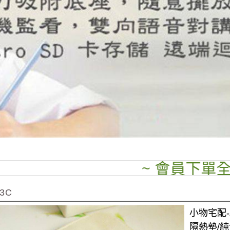
~ 會員下單全場95
3C
小物宅配-
隔熱墊/純