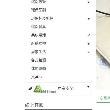
環保吸管
環保牙刷
環保杯及配件
環保餐具
美妝樂活
廚房女神
居家生活
各式包類
休閒運動
文具3C
居家安全
商品
線上客服