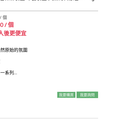
/ 個
80 / 個
入後更便宜
天然原始的氛圍
控
一系列…
我要購買
我要詢問