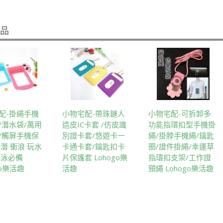
商品
配-掛繩手機
小物宅配-帶珠鏈人
小物宅配-可拆卸多
/潛水袋/萬用
造皮IC卡套 /仿皮識
功能指環扣型手機掛
/觸屏手機保
別證卡套/悠遊卡一
繩/掛脖手機繩/鑰匙
浮潛 衝浪 玩水
卡通卡套/鑰匙扣卡
圈/證件掛繩/幸運草
游泳必備
片保護套 Lohogo樂
指環扣支架/工作證
go樂活趣
活趣
頸繩 Lohogo樂活趣