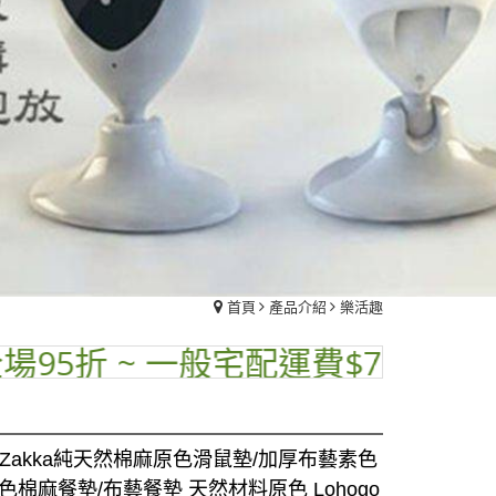
首頁
產品介紹
樂活趣
折 ~ 一般宅配運費$70 ~ 品名標示
Zakka純天然棉麻原色滑鼠墊/加厚布藝素色
色棉麻餐墊/布藝餐墊 天然材料原色 Lohogo