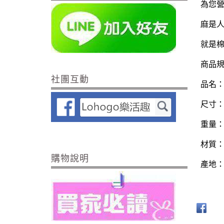
為您
麻是人
就是棉
商品
社團互動
品名
尺寸：2
重量：
材質
購物說明
產地