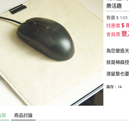
樂活趣
售價 $
105 
$ 
特惠價
登
會員價
為您營造
就是棉麻
滑鼠墊也要
庫存：14
內容
商品討論