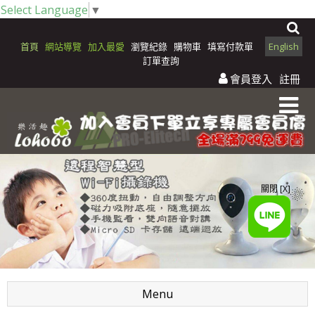
Select Language
▼
首頁
網站導覽
加入最愛
瀏覽紀錄
購物車
填寫付款單
English
訂單查詢
會員登入
註冊
關閉 [X]
Menu