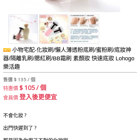
小物宅配-化妝刷/懶人薄透粉底刷/蜜粉刷/底妝神
器/隔離乳刷/腮紅刷/BB霜刷 素顏妝 快速底妝 Lohogo
樂活趣
售價 $
135 / 個
$ 105 / 個
特惠價
登入後更便宜
會員價
不會化妝 ?
出門快遲到了 ?