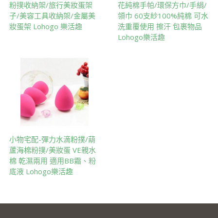
粉撲收納架/旅行美妝蛋架
花純棉手帕/環保方巾/手絹/
子/美容工具收納架/金屬美
領巾 60支紗100%純棉 可水
妝蛋架 Lohogo 樂活趣
洗重覆使用 擦汗 包裹物品
Lohogo樂活趣
小物宅配-彈力水滴粉撲/葫
蘆海棉粉撲/美妝蛋 VE親水
棉 乾濕兩用 適用BB霜、粉
底液 Lohogo樂活趣