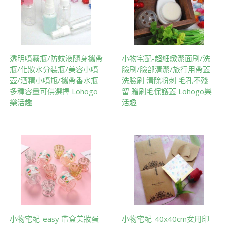
透明噴霧瓶/防蚊液隨身攜帶
小物宅配-超細緻潔面刷/洗
瓶/化妝水分裝瓶/美容小噴
臉刷/臉部清潔/旅行用帶蓋
壺/酒精小噴瓶/攜帶香水瓶
洗臉刷 清除粉刺 毛孔不殘
多種容量可供選擇 Lohogo
留 贈刷毛保護蓋 Lohogo樂
樂活趣
活趣
小物宅配-easy 帶盒美妝蛋
小物宅配-40x40cm女用印