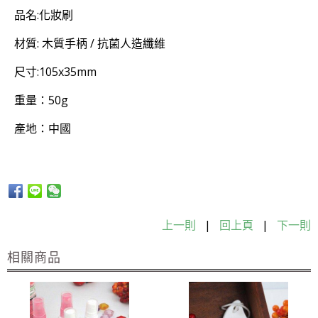
品名:化妝刷
材質: 木質手柄 / 抗菌人造纖維
尺寸:105x35mm
重量：50g
產地：中國
上一則
|
回上頁
|
下一則
相關商品