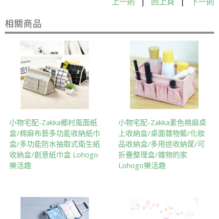
上一則
|
回上頁
|
下一則
相關商品
小物宅配-Zakka鄉村風面紙
小物宅配-Zakka素色棉麻桌
盒/棉麻布藝多功能收納紙巾
上收納盒/桌面雜物籃/化妝
盒/多功能防水抽取式衛生紙
品收納盒/多用途收納筐/可
收納盒/創意紙巾盒 Lohogo
折疊整理盒/雜物的家
樂活趣
Lohogo樂活趣