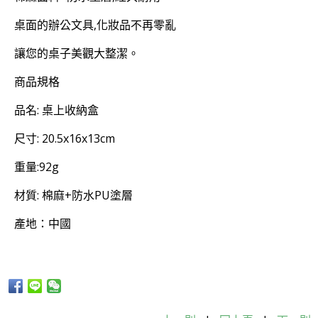
桌面的辦公文具,化妝品不再零亂
讓您的桌子美觀大整潔。
商品規格
品名: 桌上收納盒
尺寸: 20.5x16x13cm
重量:92g
材質: 棉麻+防水PU塗層
產地：中國