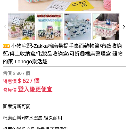
小物宅配-Zakka棉麻帶提手桌面雜物筐/布藝收納
籃/桌上收納盒/化妝品收納盒/可折疊棉麻整理盒 雜物
的家 Lohogo樂活趣
售價 $
80 / 個
$ 62 / 個
特惠價
登入後更便宜
會員價
圖案清新可愛
棉麻面料+防水塗層,經久耐用