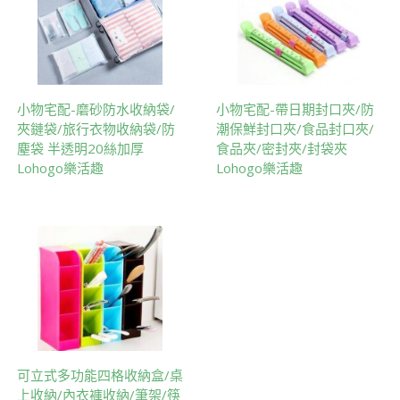
小物宅配-磨砂防水收納袋/
小物宅配-帶日期封口夾/防
夾鏈袋/旅行衣物收納袋/防
潮保鮮封口夾/食品封口夾/
塵袋 半透明20絲加厚
食品夾/密封夾/封袋夾
Lohogo樂活趣
Lohogo樂活趣
可立式多功能四格收納盒/桌
上收納/內衣褲收納/筆架/筷