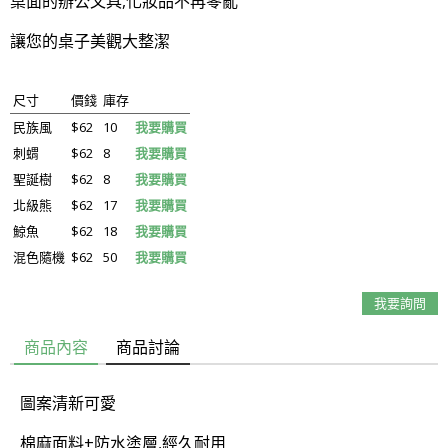
桌面的辦公文具,化妝品不再零亂
讓您的桌子美觀大整潔
尺寸
價錢
庫存
民族風
$62
10
我要購買
刺蝟
$62
8
我要購買
聖誕樹
$62
8
我要購買
北級熊
$62
17
我要購買
鯨魚
$62
18
我要購買
混色隨機
$62
50
我要購買
我要詢問
商品內容
商品討論
圖案清新可愛
棉麻面料+防水塗層,經久耐用