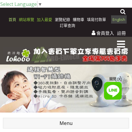
Select Language
▼
首頁
網站導覽
加入最愛
瀏覽紀錄
購物車
填寫付款單
English
訂單查詢
會員登入
註冊
關閉 [X]
Menu