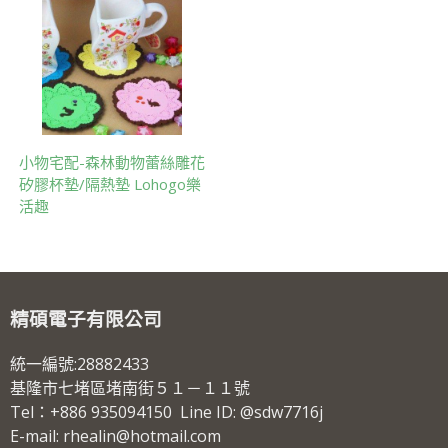
小物宅配-森林動物蕾絲雕花
矽膠杯墊/隔熱墊 Lohogo樂
活趣
精碩電子有限公司
統一編號:28882433
基隆市七堵區堵南街５１－１１號
Tel：+886 935094150 Line ID: @sdw7716j
E-mail: rhealin@hotmail.com