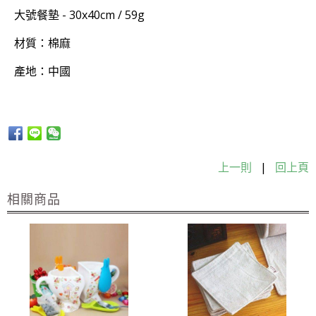
大號餐墊 - 30x40cm / 59g
材質：棉麻
產地：中國
上一則
|
回上頁
相關商品