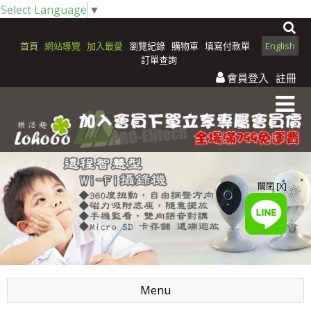
Select Language
▼
首頁
網站導覽
加入最愛
瀏覽紀錄
購物車
填寫付款單
English
訂單查詢
會員登入
註冊
關閉 [X]
Menu