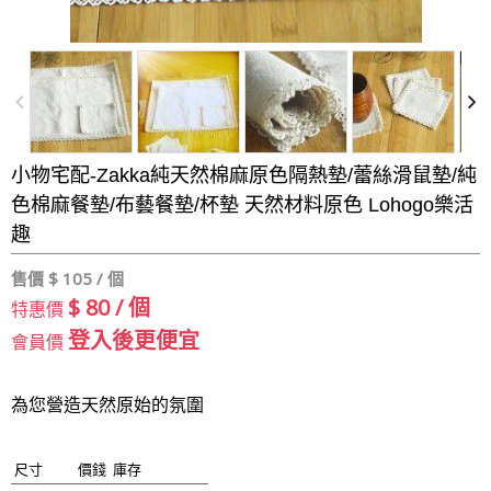
小物宅配-Zakka純天然棉麻原色隔熱墊/蕾絲滑鼠墊/純
色棉麻餐墊/布藝餐墊/杯墊 天然材料原色 Lohogo樂活
趣
售價 $
105 / 個
$ 80 / 個
特惠價
登入後更便宜
會員價
為您營造天然原始的氛圍
尺寸
價錢
庫存