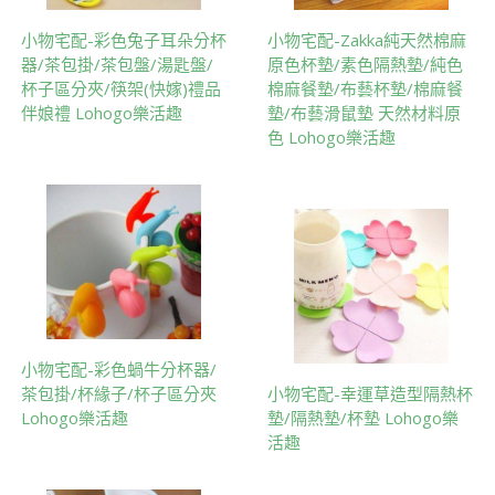
小物宅配-彩色兔子耳朵分杯
小物宅配-Zakka純天然棉麻
器/茶包掛/茶包盤/湯匙盤/
原色杯墊/素色隔熱墊/純色
杯子區分夾/筷架(快嫁)禮品
棉麻餐墊/布藝杯墊/棉麻餐
伴娘禮 Lohogo樂活趣
墊/布藝滑鼠墊 天然材料原
色 Lohogo樂活趣
小物宅配-彩色蝸牛分杯器/
茶包掛/杯緣子/杯子區分夾
小物宅配-幸運草造型隔熱杯
Lohogo樂活趣
墊/隔熱墊/杯墊 Lohogo樂
活趣