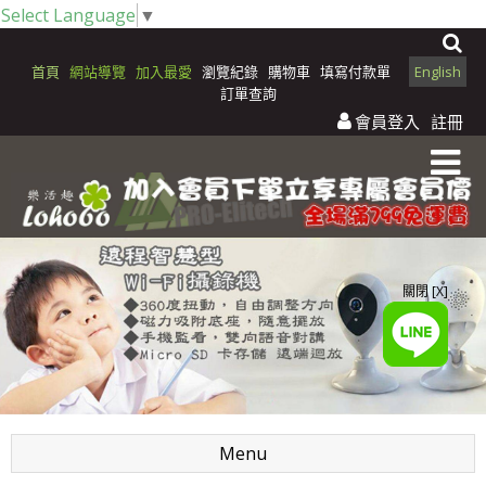
Select Language
▼
首頁
網站導覽
加入最愛
瀏覽紀錄
購物車
填寫付款單
English
訂單查詢
會員登入
註冊
關閉 [X]
Menu