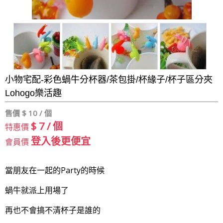
小物宅配-彩色蝸牛分杯器/茶包掛/杯緣子/杯子區分夾
Lohogo樂活趣
售價 $
10 / 個
$ 7 / 個
特惠價
登入後更便宜
會員價
當朋友在一起的Party的時候
蝸牛就派上用場了
再也不會搞不清杯子是誰的