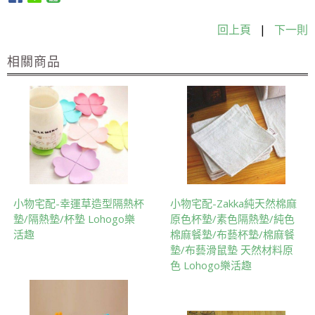
回上頁
|
下一則
相關商品
小物宅配-幸運草造型隔熱杯
小物宅配-Zakka純天然棉麻
墊/隔熱墊/杯墊 Lohogo樂
原色杯墊/素色隔熱墊/純色
活趣
棉麻餐墊/布藝杯墊/棉麻餐
墊/布藝滑鼠墊 天然材料原
色 Lohogo樂活趣