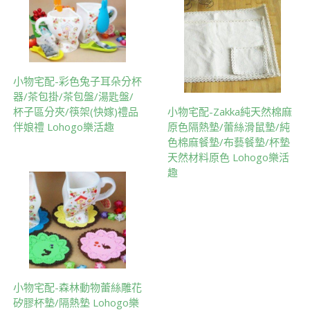
小物宅配-彩色兔子耳朵分杯
器/茶包掛/茶包盤/湯匙盤/
杯子區分夾/筷架(快嫁)禮品
小物宅配-Zakka純天然棉麻
伴娘禮 Lohogo樂活趣
原色隔熱墊/蕾絲滑鼠墊/純
色棉麻餐墊/布藝餐墊/杯墊
天然材料原色 Lohogo樂活
趣
小物宅配-森林動物蕾絲雕花
矽膠杯墊/隔熱墊 Lohogo樂