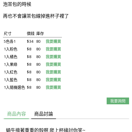
泡茶包的時候
再也不會讓茶包線掉進杯子裡了
尺寸
價錢
庫存
5色各1
$34
80
我要購買
1入粉色
$8
80
我要購買
1入橘色
$8
80
我要購買
1入果綠
$8
80
我要購買
1入紅色
$8
80
我要購買
1入藍色
$8
80
我要購買
1入隨機選色
$8
80
我要購買
我要詢問
商品內容
商品討論
蝸牛揹著重重的殼啊 爬上杯緣討你笑~