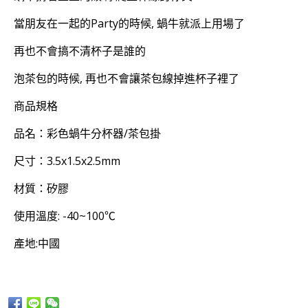
當朋友在一起的Party的時候, 蝸牛就派上用場了
再也不會搞不清杯子是誰的
泡茶包的時候, 再也不會讓茶包線掉進杯子裡了
商品規格
品名：彩色蝸牛分杯器/茶包掛
尺寸：3.5x1.5x2.5mm
材質：矽膠
使用溫度: -40~100℃
產地:中國