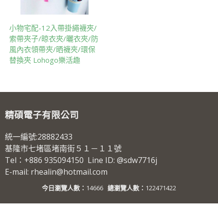
小物宅配-12入帶掛繩襪夾/
索帶夾子/晾衣夾/曬衣夾/防
風內衣領帶夾/晒襪夾/環保
替換夾 Lohogo樂活趣
精碩電子有限公司
統一編號:28882433
基隆市七堵區堵南街５１－１１號
Tel：+886 935094150 Line ID: @sdw7716j
E-mail: rhealin@hotmail.com
今日瀏覽人數：
14666
總瀏覽人數：
122471422