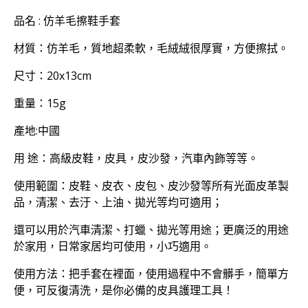
品名 : 仿羊毛擦鞋手套
材質：仿羊毛，質地超柔軟，毛絨絨很厚實，方便擦拭。
尺寸：20x13cm
重量：15g
產地:中國
用 途：高級皮鞋，皮具，皮沙發，汽車內飾等等。
使用範圍：皮鞋、皮衣、皮包、皮沙發等所有光面皮革製
品，清潔、去汙、上油、拋光等均可適用；
還可以用於汽車清潔、打蠟、拋光等用途；更廣泛的用途
於家用，日常家居均可使用，小巧適用。
使用方法：把手套在裡面，使用過程中不會髒手，簡單方
便，可反復清洗，是你必備的皮具護理工具！