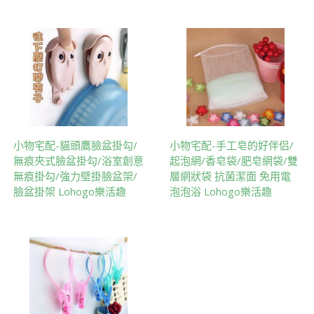
小物宅配-貓頭鷹臉盆掛勾/
小物宅配-手工皂的好伴侣/
無痕夾式臉盆掛勾/浴室創意
起泡網/香皂袋/肥皂網袋/雙
無痕掛勾/強力壁掛臉盆架/
層網狀袋 抗菌潔面 免用電
臉盆掛架 Lohogo樂活趣
泡泡浴 Lohogo樂活趣