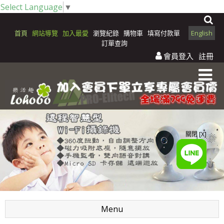
Select Language
▼
首頁
網站導覽
加入最愛
瀏覽紀錄
購物車
填寫付款單
English
訂單查詢
會員登入
註冊
關閉 [X]
Menu