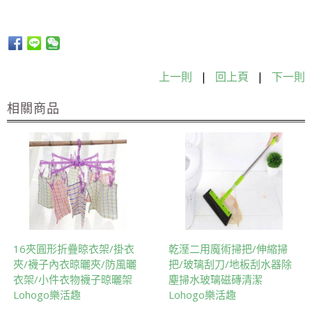
上一則
|
回上頁
|
下一則
相關商品
16夾圓形折疊晾衣架/掛衣
乾溼二用魔術掃把/伸縮掃
夾/襪子內衣晾曬夾/防風曬
把/玻璃刮刀/地板刮水器除
衣架/小件衣物襪子晾曬架
塵掃水玻璃磁磚清潔
Lohogo樂活趣
Lohogo樂活趣