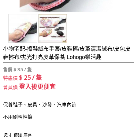
小物宅配-擦鞋絨布手套/皮鞋擦/皮革清潔絨布/皮包皮
鞋擦布/拋光打亮皮革保養 Lohogo樂活趣
售價 $
35 / 隻
$ 25 / 隻
特惠價
登入後更便宜
會員價
保養鞋子、皮具、沙發、汽車內飾
不用刷輕輕擦
尺寸
價錢
庫存