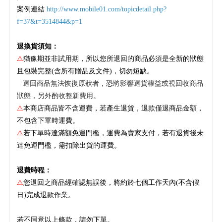
案例連結
http://www.mobile01.com/topicdetail.php?
f=37&t=3514844&p=1
退換貨須知：
⚠
猶豫期並非試用期，所以您所退回的商品必須是全新的狀態
且包裝完整(含所有贈品及文件)，切勿短缺。
退回商品無法恢復原狀者，恐將影響退貨權益或視回收商品
狀態，另外酌收整新費用。
⚠
本商店商品皆不含運費，若產生退貨，退款僅退商品金額，
不包含下單時運費。
⚠
若下單時達滿額免運門檻，運費為賣家支付，若有退貨後未
達免運門檻，需扣除出貨的運費。
退費時程：
⚠
您退回之商品經確認無誤後，將約於七個工作天內(不含假
日)完成退款作業。
若不同意以上條款，請勿下單。