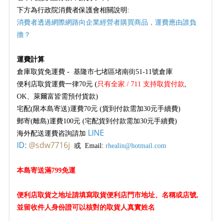
下方為行政院消費者保護會相關說明:
消費者透過網際網路向企業經營者購買商品，運費應由誰負
擔？
運費計算
倉庫取貨免運費 - 基隆市七堵區堵南街51-11號倉庫
便利店取貨運費一律70元 (
只有全家 / 711 支持取貨付款
,
OK、萊爾富皆需預付貨款)
宅配(限本島寄送)運費70元 (貨到付款需加30元手續費)
郵寄(離島)運費100元 (宅配貨到付款需加30元手續費)
LINE
海外配送運費咨詢請加
ID:
@sdw7716j
或 Email:
rhealin@hotmail.com
本島寄送
滿799免運
便利店取貨之地址請填寫取貨便利店門市地址
、名稱或店號
,
並留收件人身份證可以核對的取貨人真實姓名