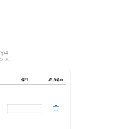
ep4
出訂單
備註
取消購買