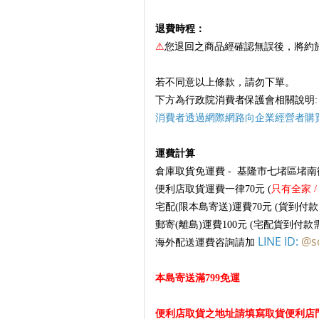
退費時程：
⚠
您退回之商品經確認無誤後，將約於
若不同意以上條款，請勿下單。
下方為行政院消費者保護會相關說明:
消費者透過網際網路向企業經營者購
運費計算
倉庫取貨免運費 - 基隆市七堵區堵南街
便利店取貨運費一律70元 (
只有全家 /
宅配(限本島寄送)運費70元 (貨到付款
郵寄(離島)運費100元 (宅配貨到付款
LINE ID:
@s
海外配送運費咨詢請加
本島寄送
滿799免運
便利店取貨之地址請填寫取貨便利店