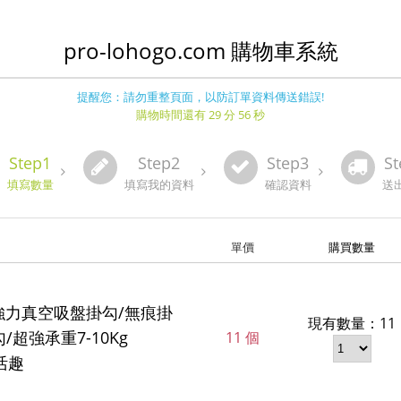
pro-lohogo.com 購物車系統
提醒您：請勿重整頁面，以防訂單資料傳送錯誤!
購物時間還有 29 分 56 秒
Step1
Step2
Step3
St
填寫數量
填寫我的資料
確認資料
送
單價
購買數量
強力真空吸盤掛勾/無痕掛
現有數量：11
/超強承重7-10Kg
11 個
樂活趣