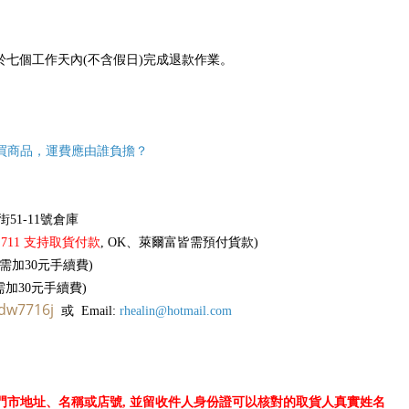
七個工作天內(不含假日)完成退款作業。
買商品，運費應由誰負擔？
51-11號倉庫
 711 支持取貨付款
, OK、萊爾富皆需預付貨款)
需加30元手續費)
需加30元手續費)
dw7716j
或 Email:
rhealin@hotmail.com
門市地址
、名稱或店號
, 並留收件人身份證可以核對的取貨人真實姓名