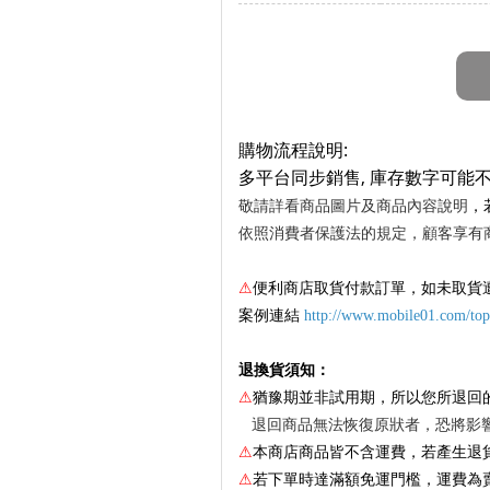
購物流程說明:
多平台同步銷售, 庫存數字可能不
敬請詳看商品圖片及商品內容說明
，
依照消費者保護法的規定，顧客享有
⚠
便利商店取貨付款訂單，如未取貨
案例連結
http://www.mobile01.com/to
退換貨須知：
⚠
猶豫期並非試用期，所以您所退回
退回商品無法恢復原狀者，恐將影響
⚠
本商店商品皆不含運費，若產生退
⚠
若下單時達滿額免運門檻，運費為