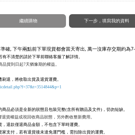
準確, 下午兩點前下單現貨都會當天寄出, 萬一沒庫存交期約為7-
若有不清楚的請於下單前聯絡客服了解詳情。
商品貨到日起7天猶豫期的權益。
遭刷退，將收取出貨及退貨運費。
picdetail.php?f=37&t=3514844&p=1
的商品必須是全新的狀態且包裝完整(含所有贈品及文件)，切勿短缺。
退貨權益或視回收商品狀態，另外酌收整新費用。
貨，退款僅退商品金額，不包含下單時運費。
賣家支付，若有退貨後未達免運門檻，需扣除出貨的運費。