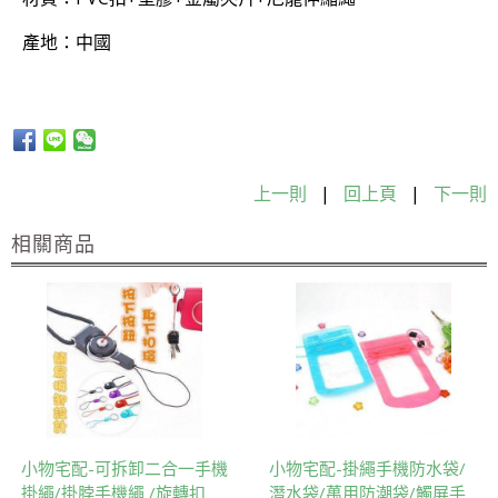
產地：中國
上一則
|
回上頁
|
下一則
相關商品
小物宅配-可拆卸二合一手機
小物宅配-掛繩手機防水袋/
掛繩/掛脖手機繩 /旋轉扣
潛水袋/萬用防潮袋/觸屏手