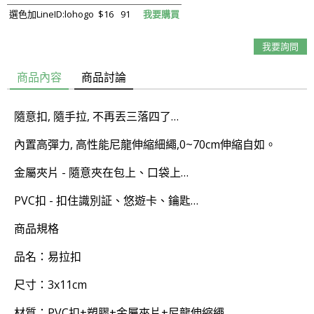
選色加LineID:lohogo
$16
91
我要購買
我要詢問
商品內容
商品討論
隨意扣, 隨手拉, 不再丟三落四了…
內置高彈力, 高性能尼龍伸縮細繩,0~70cm伸縮自如。
金屬夾片 - 隨意夾在包上、口袋上…
PVC扣 - 扣住識別証、悠遊卡、鑰匙…
商品規格
品名：易拉扣
尺寸：3x11cm
材質：PVC扣+塑膠+金屬夾片+尼龍伸縮繩