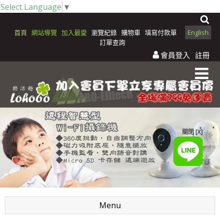
Select Language
▼
首頁
網站導覽
加入最愛
瀏覽紀錄
購物車
填寫付款單
English
訂單查詢
會員登入
註冊
關閉 [X]
Menu