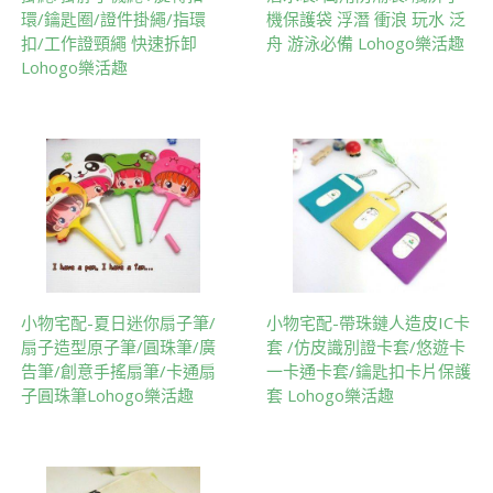
環/鑰匙圈/證件掛繩/指環
機保護袋 浮潛 衝浪 玩水 泛
扣/工作證頸繩 快速拆卸
舟 游泳必備 Lohogo樂活趣
Lohogo樂活趣
小物宅配-夏日迷你扇子筆/
小物宅配-帶珠鏈人造皮IC卡
扇子造型原子筆/圓珠筆/廣
套 /仿皮識別證卡套/悠遊卡
告筆/創意手搖扇筆/卡通扇
一卡通卡套/鑰匙扣卡片保護
子圓珠筆Lohogo樂活趣
套 Lohogo樂活趣