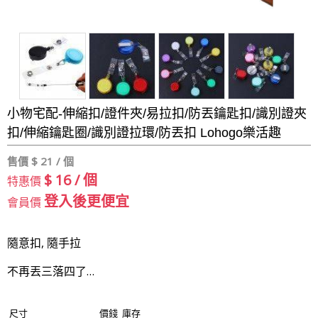
小物宅配-伸縮扣/證件夾/易拉扣/防丟鑰匙扣/識別證夾
扣/伸縮鑰匙圈/識別證拉環/防丟扣 Lohogo樂活趣
售價 $
21 / 個
$ 16 / 個
特惠價
登入後更便宜
會員價
隨意扣, 隨手拉
不再丟三落四了…
尺寸
價錢
庫存