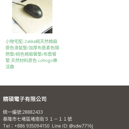
小物宅配-Zakka純天然棉麻
原色滑鼠墊/加厚布藝素色隔
熱墊/純色棉麻餐墊/布藝餐
墊 天然材料原色 Lohogo樂
活趣
精碩電子有限公司
統一編號:28882433
基隆市七堵區堵南街５１－１１號
Tel：+886 935094150 Line ID: @sdw7716j