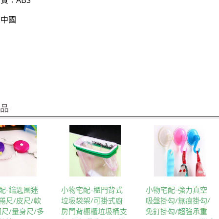
：中國
商品
配-鑰匙圈迷
小物宅配-櫃門背式
小物宅配-強力真空
捲尺/皮尺/軟
垃圾袋架/可掛式廚
吸盤掛勾/無痕掛勾/
紉尺/量身尺/多
房門背櫥櫃垃圾桶支
免釘掛勾/超強承重