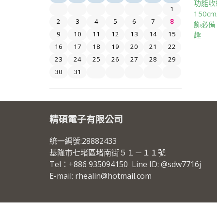
功能收
1
150c
2
3
4
5
6
7
8
飾必備 
9
10
11
12
13
14
15
趣
16
17
18
19
20
21
22
23
24
25
26
27
28
29
30
31
精碩電子有限公司
統一編號:28882433
基隆市七堵區堵南街５１－１１號
Tel：+886 935094150 Line ID: @sdw7716j
E-mail: rhealin@hotmail.com