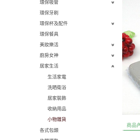
環保吸管
環保牙刷
環保杯及配件
環保餐具
美妝樂活
廚房女神
居家生活
生活家電
洗晒衛浴
居家裝飾
收納用品
小物雜貨
商品
各式包類