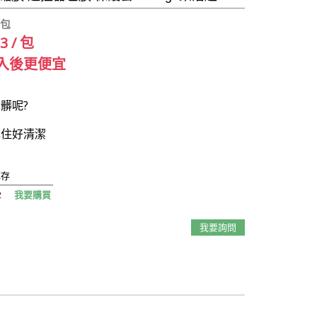
 包
13 / 包
入後更便宜
髒呢?
包住好清潔
庫存
2
我要購買
我要詢問