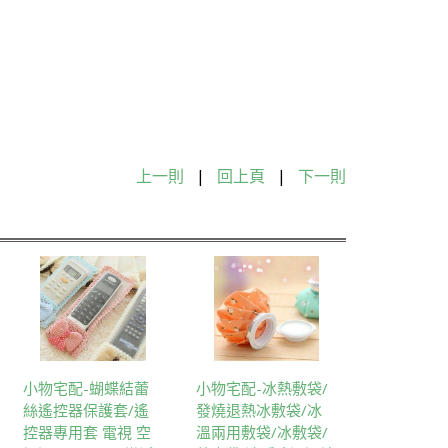
上一則
|
回上頁
|
下一則
小物宅配-蝴蝶結蕾
小物宅配-冰熱敷袋/
絲遙控器保護套/遙
發燒退熱冰敷袋/冰
控器專用套 電視 空
溫兩用敷袋/冰敷袋/