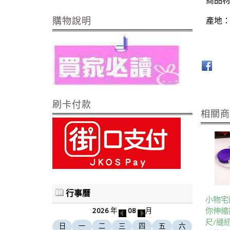
產地
購物說明
刷卡付款
相關
行事曆
小物宅
你伸縮
2026
年
08
月
尺/縫
日
一
二
三
四
五
六