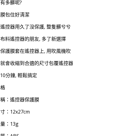
有多髒呢?
護膜包住好清潔
遙控器用久了沒保護, 整隻髒兮兮
布料遙控器的朋友, 多了新選擇
保護膜套在遙控器上, 用吹風機吹
膜就會收縮到合適的尺寸包覆遙控器
-10分鐘, 輕鬆搞定
規格
名稱：遙控器保護膜
寸：12x27cm
量：13g
質：ABS