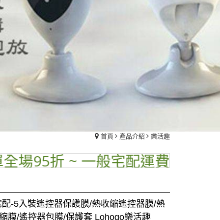
首頁
產品介紹
樂活趣
5折 ~ 一般宅配運費$70 ~ 品名標
配-5入裝遙控器保護膜/熱收縮遙控器膜/熱
縮膜/遙控器包膜/保護套 Lohogo樂活趣