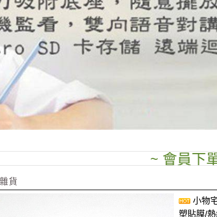
~ 會員下單全場9
雜貨
小物宅
塑貼膜/熱