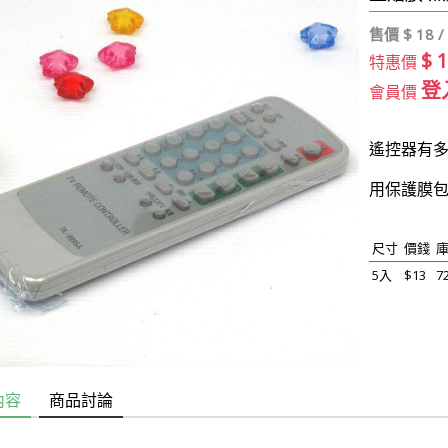
售價 $
18 /
$ 
特惠價
登
會員價
遙控器有多
用保護膜
尺寸
價錢
5入
$13
7
內容
商品討論