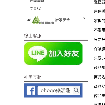
休閒運動
遙控器
文具3C
用保
居家安全
家裡的
不愛用
線上客服
只要把
保護
只要5
商品
商品
社團互動
商品尺
商品重
商品材