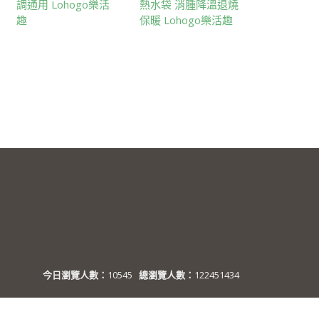
調通用 Lohogo樂活
熱水袋 消腫降溫退燒
趣
保暖 Lohogo樂活趣
今日瀏覽人數：
10545
總瀏覽人數：
122451434