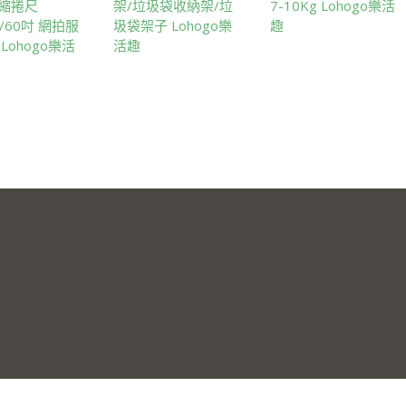
縮捲尺
架/垃圾袋收納架/垃
7-10Kg Lohogo樂活
m/60吋 網拍服
圾袋架子 Lohogo樂
趣
Lohogo樂活
活趣