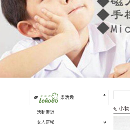
樂活趣
小物
活動促銷
女人密秘